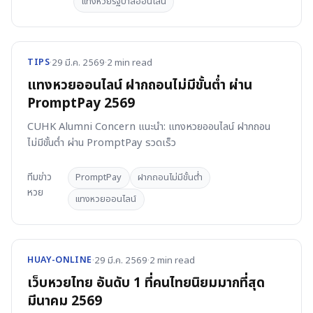
แทงหวยรัฐบาลออนไลน์
·
29 มี.ค. 2569
·
2
min read
TIPS
แทงหวยออนไลน์ ฝากถอนไม่มีขั้นต่ำ ผ่าน
PromptPay 2569
CUHK Alumni Concern แนะนำ: แทงหวยออนไลน์ ฝากถอน
ไม่มีขั้นต่ำ ผ่าน PromptPay รวดเร็ว
PromptPay
ฝากถอนไม่มีขั้นต่ำ
ทีมข่าว
หวย
แทงหวยออนไลน์
·
29 มี.ค. 2569
·
2
min read
HUAY-ONLINE
เว็บหวยไทย อันดับ 1 ที่คนไทยนิยมมากที่สุด
มีนาคม 2569