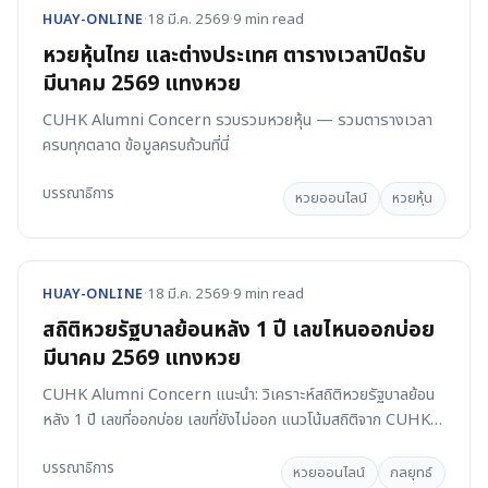
·
18 มี.ค. 2569
·
9
min read
HUAY-ONLINE
หวยหุ้นไทย และต่างประเทศ ตารางเวลาปิดรับ
มีนาคม 2569 แทงหวย
CUHK Alumni Concern รวบรวมหวยหุ้น — รวมตารางเวลา
ครบทุกตลาด ข้อมูลครบถ้วนที่นี่
บรรณาธิการ
หวยออนไลน์
หวยหุ้น
·
18 มี.ค. 2569
·
9
min read
HUAY-ONLINE
สถิติหวยรัฐบาลย้อนหลัง 1 ปี เลขไหนออกบ่อย
มีนาคม 2569 แทงหวย
CUHK Alumni Concern แนะนำ: วิเคราะห์สถิติหวยรัฐบาลย้อน
หลัง 1 ปี เลขที่ออกบ่อย เลขที่ยังไม่ออก แนวโน้มสถิติจาก CUHK
Alumni Concern
บรรณาธิการ
หวยออนไลน์
กลยุทธ์