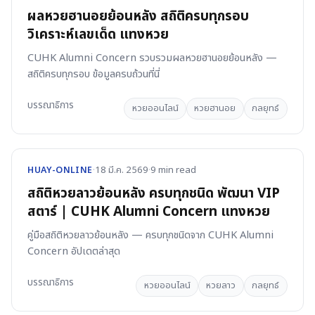
ผลหวยฮานอยย้อนหลัง สถิติครบทุกรอบ
วิเคราะห์เลขเด็ด แทงหวย
CUHK Alumni Concern รวบรวมผลหวยฮานอยย้อนหลัง —
สถิติครบทุกรอบ ข้อมูลครบถ้วนที่นี่
บรรณาธิการ
หวยออนไลน์
หวยฮานอย
กลยุทธ์
·
18 มี.ค. 2569
·
9
min read
HUAY-ONLINE
สถิติหวยลาวย้อนหลัง ครบทุกชนิด พัฒนา VIP
สตาร์ | CUHK Alumni Concern แทงหวย
คู่มือสถิติหวยลาวย้อนหลัง — ครบทุกชนิดจาก CUHK Alumni
Concern อัปเดตล่าสุด
บรรณาธิการ
หวยออนไลน์
หวยลาว
กลยุทธ์