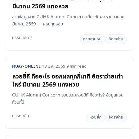
มีนาคม 2569 แทงหวย
อ่านข้อมูลจาก CUHK Alumni Concern เกี่ยวกับผลหวยฮานอย
มีนาคม 2569 — ครบทุกรอบ
บรรณาธิการ
หวยฮานอย
อัตราจ่าย
·
18 มี.ค. 2569
·
9
min read
HUAY-ONLINE
หวยยี่กี คืออะไร ออกผลทุกกี่นาที อัตราจ่ายเท่า
ไหร่ มีนาคม 2569 แทงหวย
CUHK Alumni Concern รวบรวมหวยยี่กี คืออะไร? ข้อมูลครบ
ถ้วนที่นี่
บรรณาธิการ
หวยยี่กี
อัตราจ่าย