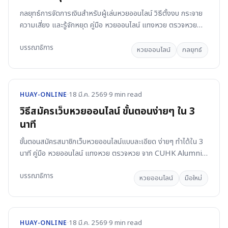
กลยุทธ์การจัดการเงินสำหรับผู้เล่นหวยออนไลน์ วิธีตั้งงบ กระจาย
ความเสี่ยง และรู้จักหยุด คู่มือ หวยออนไลน์ แทงหวย ตรวจหวย
จาก CUHK Alumni Concern
บรรณาธิการ
หวยออนไลน์
กลยุทธ์
·
18 มี.ค. 2569
·
9
min read
HUAY-ONLINE
วิธีสมัครเว็บหวยออนไลน์ ขั้นตอนง่ายๆ ใน 3
นาที
ขั้นตอนสมัครสมาชิกเว็บหวยออนไลน์แบบละเอียด ง่ายๆ ทำได้ใน 3
นาที คู่มือ หวยออนไลน์ แทงหวย ตรวจหวย จาก CUHK Alumni
Concern
บรรณาธิการ
หวยออนไลน์
มือใหม่
·
18 มี.ค. 2569
·
9
min read
HUAY-ONLINE