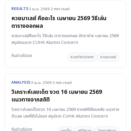
·
3 เม.ย. 2569
·
2
min read
RESULTS
หวยมาเลย์ คืออะไร เมษายน 2569 วิธีเล่น
ตารางออกผล
หวยมาเลย์คืออะไร วิธีเล่น ตารางออกผล อัตราจ่าย เมษายน 2569
สรุปครบจาก CUHK Alumni Concern
ทีมข่าวอัปเดต
หวยต่างประเทศ
หวยมาเลย์
·
3 เม.ย. 2569
·
3
min read
ANALYSIS
วิเคราะห์เลขเด็ด งวด 16 เมษายน 2569
แนวทางจากสถิติ
วิเคราะห์เลขเด็ดงวด 16 เมษายน 2569 จากสถิติย้อนหลัง แนวทาง
ตัวเลข เลขที่ยังไม่ออก สรุปจาก CUHK Alumni Concern
ทีมข่าวอัปเดต
เลขเด็ด
สถิติหวย
วิเคราะห์หวย