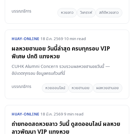
บรรณาธิการ
หวยลาว
วิเคราะห์
สถิติหวยลาว
·
18 มี.ค. 2569
·
10
min read
HUAY-ONLINE
ผลหวยฮานอย วันนี้ล่าสุด ครบทุกรอบ VIP
พิเศษ ปกติ แทงหวย
CUHK Alumni Concern รวบรวมผลหวยฮานอยวันนี้ —
อัปเดตทุกรอบ ข้อมูลครบถ้วนที่นี่
บรรณาธิการ
หวยออนไลน์
หวยฮานอย
ผลหวยฮานอย
·
18 มี.ค. 2569
·
9
min read
HUAY-ONLINE
ถ่ายทอดสดหวยลาว วันนี้ ดูสดออนไลน์ ผลหวย
ลาวพัฒนา VIP แทงหวย