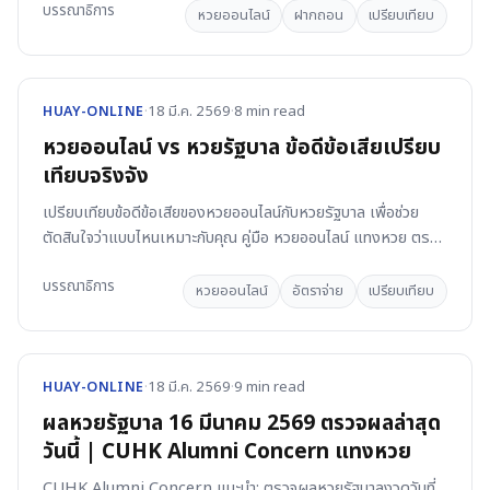
บรรณาธิการ
หวยออนไลน์
ฝากถอน
เปรียบเทียบ
·
18 มี.ค. 2569
·
8
min read
HUAY-ONLINE
หวยออนไลน์ vs หวยรัฐบาล ข้อดีข้อเสียเปรียบ
เทียบจริงจัง
เปรียบเทียบข้อดีข้อเสียของหวยออนไลน์กับหวยรัฐบาล เพื่อช่วย
ตัดสินใจว่าแบบไหนเหมาะกับคุณ คู่มือ หวยออนไลน์ แทงหวย ตรวจ
หวย จาก CUHK Alumni Concern
บรรณาธิการ
หวยออนไลน์
อัตราจ่าย
เปรียบเทียบ
·
18 มี.ค. 2569
·
9
min read
HUAY-ONLINE
ผลหวยรัฐบาล 16 มีนาคม 2569 ตรวจผลล่าสุด
วันนี้ | CUHK Alumni Concern แทงหวย
CUHK Alumni Concern แนะนำ: ตรวจผลหวยรัฐบาลงวดวันที่