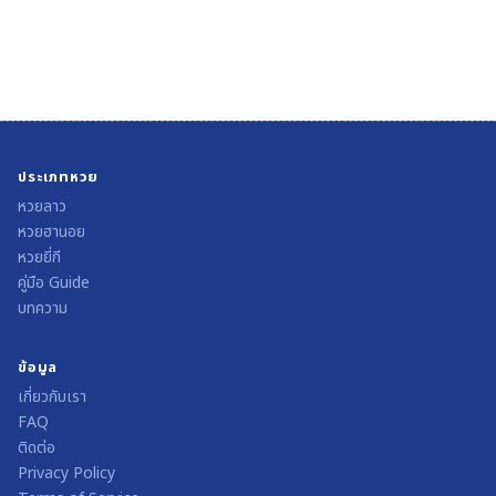
ประเภทหวย
หวยลาว
หวยฮานอย
หวยยี่กี
คู่มือ Guide
บทความ
ข้อมูล
เกี่ยวกับเรา
FAQ
ติดต่อ
Privacy Policy