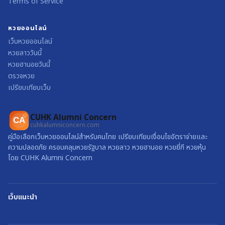
Terms of Service
หวยออนไลน์
เว็บหวยออนไลน์
หวยลาววันนี้
หวยฮานอยวันนี้
ตรวจหวย
เปรียบเทียบเว็บ
CUHK Alumni Concern
CA
cuhkalumniconcern.com
คู่มือเลือกเว็บหวยออนไลน์สำหรับคนไทย เปรียบเทียบเงื่อนไขอัตราจ่ายและ
ความปลอดภัย ครอบคลุมหวยรัฐบาล หวยลาว หวยฮานอย หวยยี่กี หวยหุ้น
โดย CUHK Alumni Concern
เว็บแนะนำ