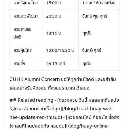
หวยรัฐบาลไทย
15:00 น.
1 และ 16 ของเดือน
หวยลาวพัฒนา
20:30 น.
จันทร์ พุธ ศุกร์
หวยฮานอย
18:15 น.
ทุกวัน
ปกติ
หวยหุ้นไทย
12:00/16:30 น.
จันทร์-ศุกร์
หวยยี่กี
ทุก 15 นาที
ทุกวัน
CUHK Alumni Concern ขอให้ทุกท่านโชคดี และอย่าลืม
เล่นอย่างรับผิดชอบ ตั้งงบประมาณไว้เสมอ
## Related reading - [ตรวจหวย วันนี้ ผลสลากกินแบ่ง
รัฐบาล อัปเดตรวดเร็วที่สุด](/blog/truat-huay-wan-
nee-update-reo-thisud) - [หวยออนไลน์ คืออะไร ซื้อยัง
ไง เล่นที่ไหนปลอดภัย ครบจบ](/blog/huay-online-