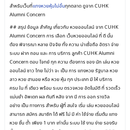
สำหรับเว็บที่
แทงหวยหุ้นไม่อั้น
ทุกตลาด ดูจาก CUHK
Alumni Concern
## สรุป ข้อมูล สำคัญ เกี่ยวกับ หวยออนไลน์ จาก CUHK
Alumni Concern การ เลือก เว็บหวยออนไลน์ ที่ ดี นั้น
ต้อง พิจารณา หลาย ปัจจัย ทั้ง ความ น่าเชื่อถือ อัตรา จ่าย
ระบบ ฝาก ถอน และ การ บริการ ลูกค้า CUHK Alumni
Concern ตอบ โจทย์ ทุก ความ ต้องการ ของ นัก เล่น หวย
ออนไลน์ ชาว ไทย ไม่ว่า จะ เป็น การ แทงหวย รัฐบาล หวย
ลาว หวย ฮานอย หรือ หวย หุ้น ทุก ประเภท มี ให้ บริการ
ครบ ใน ที่ เดียว พร้อม ระบบ ตรวจหวย อัตโนมัติ ที่ รวดเร็ว
แม่นยำ อัพเดท ผล ทันที หลัง จาก มี การ ออก รางวัล
อย่าง เป็น ทางการ สำหรับ ผู้ที่ สนใจ เริ่ม เล่น หวยออนไลน์
สามารถ สมัคร สมาชิก ได้ ฟรี ไม่ มี ค่า ใช้จ่าย เริ่มต้น แทง
หวย ขั้น ต่ำ เพียง 1 บาท เท่านั้น ระบบ ใช้ งาน ง่าย รองรับ