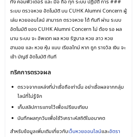
ทั้ง คอมพิวเตอร์ และ มือ ถือ ทุก ระบบ ปฏิบัติ การ ###
ระบบ ตรวจหวย อัตโนมัติ บน CUHK Alumni Concern ผู้
เล่น หวยออนไลน์ สามารถ ตรวจหวย ได้ ทันที ผ่าน ระบบ
อัตโนมัติ ของ CUHK Alumni Concern ไม่ ต้อง รอ ผล
นาน ระบบ จะ อัพเดท ผล หวย รัฐบาล หวย ลาว หวย
ฮานอย และ หวย หุ้น แบบ เรียลไทม์ หาก ถูก รางวัล เงิน จะ
เข้า บัญชี อัตโนมัติ ทันที
ทริคการตรวจผล
ตรวจจากแหล่งที่น่าเชื่อถือเท่านั้น อย่าเชื่อผลจากกลุ่ม
ไลน์ที่ไม่รู้จัก
เก็บสลิปการแทงไว้เพื่อเปรียบเทียบ
บันทึกผลทุกวันเพื่อใช้วิเคราะห์สถิติในอนาคต
สำหรับข้อมูลเพิ่มเติมเกี่ยวกับ
เว็บหวยออนไลน์
และ
อัตรา