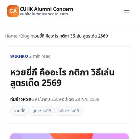
CUHK Alumni Concern
CA
cuhkalumniconcern.com
Home
Blog
หวยยี่กี คืออะไร กติกา วิธีเล่น สูตรเด็ด 2569
WIKHRO
·
2
min read
หวยยี่กี คืออะไร กติกา วิธีเล่น
สูตรเด็ด 2569
ทีมข่าวหวย
·
29 มีนาคม 2569
·
อัปเดต
28 ก.ค. 2569
หวยยี่กี
สูตรหวยยี่กี
กติกาหวยยี่กี