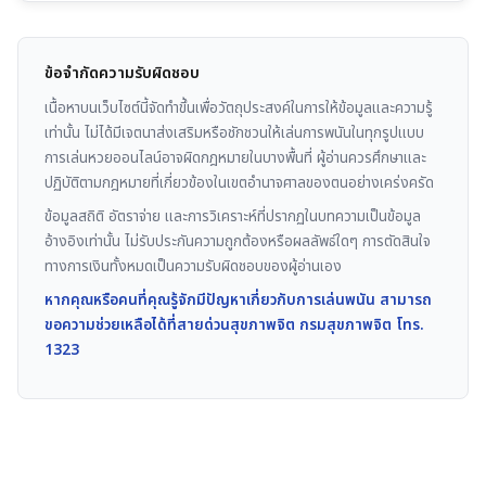
ข้อจำกัดความรับผิดชอบ
เนื้อหาบนเว็บไซต์นี้จัดทำขึ้นเพื่อวัตถุประสงค์ในการให้ข้อมูลและความรู้
เท่านั้น ไม่ได้มีเจตนาส่งเสริมหรือชักชวนให้เล่นการพนันในทุกรูปแบบ
การเล่นหวยออนไลน์อาจผิดกฎหมายในบางพื้นที่ ผู้อ่านควรศึกษาและ
ปฏิบัติตามกฎหมายที่เกี่ยวข้องในเขตอำนาจศาลของตนอย่างเคร่งครัด
ข้อมูลสถิติ อัตราจ่าย และการวิเคราะห์ที่ปรากฏในบทความเป็นข้อมูล
อ้างอิงเท่านั้น ไม่รับประกันความถูกต้องหรือผลลัพธ์ใดๆ การตัดสินใจ
ทางการเงินทั้งหมดเป็นความรับผิดชอบของผู้อ่านเอง
หากคุณหรือคนที่คุณรู้จักมีปัญหาเกี่ยวกับการเล่นพนัน สามารถ
ขอความช่วยเหลือได้ที่สายด่วนสุขภาพจิต กรมสุขภาพจิต โทร.
1323