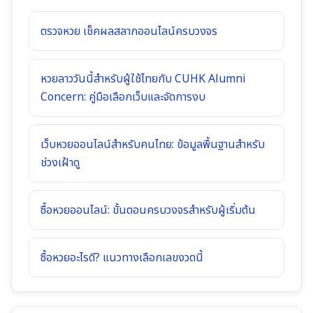
ตรวจหวย เช็คผลสลากออนไลน์ครบวงจร
หวยลาววันนี้สำหรับผู้ใช้ไทยกับ CUHK Alumni
Concern: คู่มือเลือกเว็บและจัดการงบ
เว็บหวยออนไลน์สำหรับคนไทย: ข้อมูลพื้นฐานสำหรับ
ช่วงเฝ้าดู
ซื้อหวยออนไลน์: ขั้นตอนครบวงจรสำหรับผู้เริ่มต้น
ซื้อหวยอะไรดี? แนวทางเลือกเลขงวดนี้