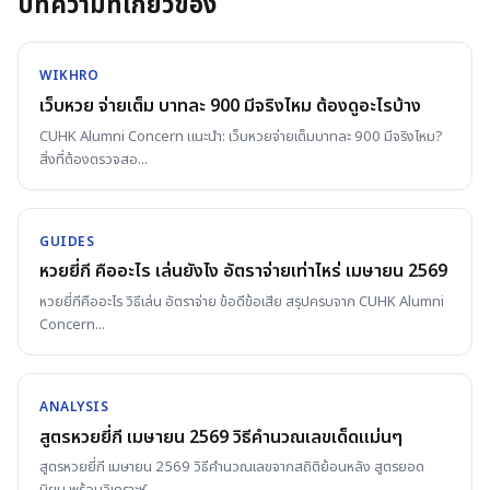
บทความที่เกี่ยวข้อง
WIKHRO
เว็บหวย จ่ายเต็ม บาทละ 900 มีจริงไหม ต้องดูอะไรบ้าง
CUHK Alumni Concern แนะนำ: เว็บหวยจ่ายเต็มบาทละ 900 มีจริงไหม?
สิ่งที่ต้องตรวจสอ
...
GUIDES
หวยยี่กี คืออะไร เล่นยังไง อัตราจ่ายเท่าไหร่ เมษายน 2569
หวยยี่กีคืออะไร วิธีเล่น อัตราจ่าย ข้อดีข้อเสีย สรุปครบจาก CUHK Alumni
Concern
...
ANALYSIS
สูตรหวยยี่กี เมษายน 2569 วิธีคำนวณเลขเด็ดแม่นๆ
สูตรหวยยี่กี เมษายน 2569 วิธีคำนวณเลขจากสถิติย้อนหลัง สูตรยอด
นิยม พร้อมวิเคราะห์
...