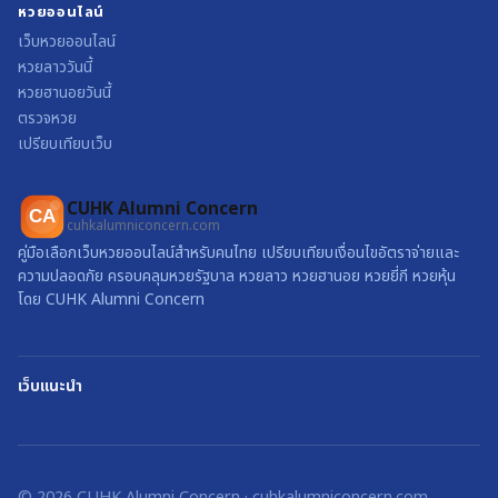
หวยออนไลน์
เว็บหวยออนไลน์
หวยลาววันนี้
หวยฮานอยวันนี้
ตรวจหวย
เปรียบเทียบเว็บ
CUHK Alumni Concern
CA
cuhkalumniconcern.com
คู่มือเลือกเว็บหวยออนไลน์สำหรับคนไทย เปรียบเทียบเงื่อนไขอัตราจ่ายและ
ความปลอดภัย ครอบคลุมหวยรัฐบาล หวยลาว หวยฮานอย หวยยี่กี หวยหุ้น
โดย CUHK Alumni Concern
เว็บแนะนำ
©
2026
CUHK Alumni Concern
·
cuhkalumniconcern.com