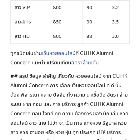
ลาว VIP
800
90
3.2
ลาวสตาร์
850
90
3.5
ลาว HD
800
88
3.0
ทุกชนิดเล่นผ่าน
เว็บหวยออนไลน์
ที่ CUHK Alumni
Concern แนะนำ เปรียบเทียบ
อัตราจ่ายเต็ม
## สรุป ข้อมูล สำคัญ เกี่ยวกับ หวยออนไลน์ จาก CUHK
Alumni Concern การ เลือก เว็บหวยออนไลน์ ที่ ดี นั้น
ต้อง พิจารณา หลาย ปัจจัย ทั้ง ความ น่าเชื่อถือ อัตรา จ่าย
ระบบ ฝาก ถอน และ การ บริการ ลูกค้า CUHK Alumni
Concern ตอบ โจทย์ ทุก ความ ต้องการ ของ นัก เล่น หวย
ออนไลน์ ชาว ไทย ไม่ว่า จะ เป็น การ แทงหวย รัฐบาล หวย
ลาว หวย ฮานอย หรือ หวย หุ้น ทุก ประเภท มี ให้ บริการ