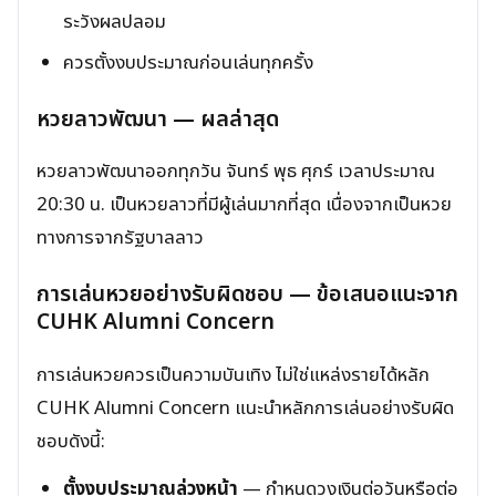
ระวังผลปลอม
ควรตั้งงบประมาณก่อนเล่นทุกครั้ง
หวยลาวพัฒนา — ผลล่าสุด
หวยลาวพัฒนาออกทุกวัน จันทร์ พุธ ศุกร์ เวลาประมาณ
20:30 น. เป็นหวยลาวที่มีผู้เล่นมากที่สุด เนื่องจากเป็นหวย
ทางการจากรัฐบาลลาว
การเล่นหวยอย่างรับผิดชอบ — ข้อเสนอแนะจาก
CUHK Alumni Concern
การเล่นหวยควรเป็นความบันเทิง ไม่ใช่แหล่งรายได้หลัก
CUHK Alumni Concern แนะนำหลักการเล่นอย่างรับผิด
ชอบดังนี้:
ตั้งงบประมาณล่วงหน้า
— กำหนดวงเงินต่อวันหรือต่อ