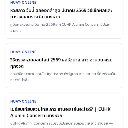
HUAY-ONLINE
หวยลาว วันนี้ ผลออกล่าสุด มีนาคม 2569 วิธีเช็คผลและ
ตารางออกรางวัล แทงหวย
คู่มือผลหวยลาว มีนาคม 2569จาก CUHK Alumni Concern อัปเดต
ล่าสุด
...
HUAY-ONLINE
วิธีตรวจหวยออนไลน์ 2569 ผลรัฐบาล ลาว ฮานอย ครบ
ทุกงวด
สอนวิธีตรวจหวยออนไลน์ทุกประเภท ทั้งรัฐบาล ลาว ฮานอย ยี่กี พร้อมเว็บ
ตรวจที่น่าเชื
...
HUAY-ONLINE
เปรียบเทียบหวยไทย ลาว ฮานอย เล่นอะไรดี? | CUHK
Alumni Concern แทงหวย
CUHK Alumni Concern รวบรวมเปรียบเทียบหวยไทย ลาว ฮานอย —