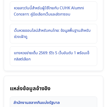
หวยลาววันนี้สำหรับผู้ใช้ไทยกับ CUHK Alumni
Concern: คู่มือเลือกเว็บและจัดการงบ
เว็บหวยออนไลน์สำหรับคนไทย: ข้อมูลพื้นฐานสำหรับ
ช่วงเฝ้าดู
แทงหวยจ่ายเต็ม 2569: รีวิว 5 เว็บอันดับ 1 พร้อมเช็
กลิสต์เลือก
แหล่งข้อมูลอ้างอิง
สำนักงานสลากกินแบ่งรัฐบาล