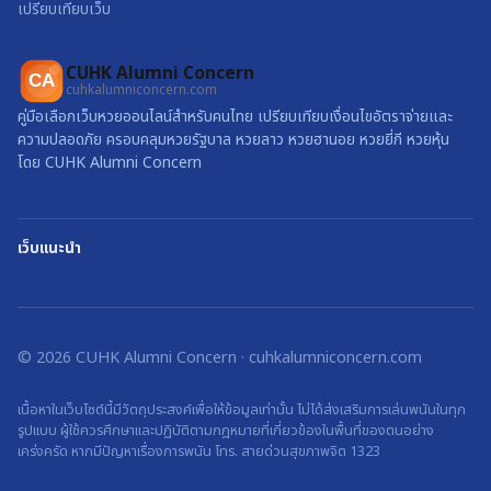
เปรียบเทียบเว็บ
CUHK Alumni Concern
CA
cuhkalumniconcern.com
คู่มือเลือกเว็บหวยออนไลน์สำหรับคนไทย เปรียบเทียบเงื่อนไขอัตราจ่ายและ
ความปลอดภัย ครอบคลุมหวยรัฐบาล หวยลาว หวยฮานอย หวยยี่กี หวยหุ้น
โดย CUHK Alumni Concern
เว็บแนะนำ
©
2026
CUHK Alumni Concern
·
cuhkalumniconcern.com
เนื้อหาในเว็บไซต์นี้มีวัตถุประสงค์เพื่อให้ข้อมูลเท่านั้น ไม่ได้ส่งเสริมการเล่นพนันในทุก
รูปแบบ ผู้ใช้ควรศึกษาและปฏิบัติตามกฎหมายที่เกี่ยวข้องในพื้นที่ของตนอย่าง
เคร่งครัด หากมีปัญหาเรื่องการพนัน โทร. สายด่วนสุขภาพจิต 1323