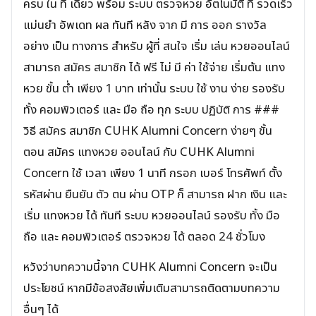
ครบ ใน ที่ เดียว พร้อม ระบบ ตรวจหวย อัตโนมัติ ที่ รวดเร็ว
แม่นยำ อัพเดท ผล ทันที หลัง จาก มี การ ออก รางวัล
อย่าง เป็น ทางการ สำหรับ ผู้ที่ สนใจ เริ่ม เล่น หวยออนไลน์
สามารถ สมัคร สมาชิก ได้ ฟรี ไม่ มี ค่า ใช้จ่าย เริ่มต้น แทง
หวย ขั้น ต่ำ เพียง 1 บาท เท่านั้น ระบบ ใช้ งาน ง่าย รองรับ
ทั้ง คอมพิวเตอร์ และ มือ ถือ ทุก ระบบ ปฏิบัติ การ ###
วิธี สมัคร สมาชิก CUHK Alumni Concern ง่ายๆ ขั้น
ตอน สมัคร แทงหวย ออนไลน์ กับ CUHK Alumni
Concern ใช้ เวลา เพียง 1 นาที กรอก เบอร์ โทรศัพท์ ตั้ง
รหัสผ่าน ยืนยัน ตัว ตน ผ่าน OTP ก็ สามารถ ฝาก เงิน และ
เริ่ม แทงหวย ได้ ทันที ระบบ หวยออนไลน์ รองรับ ทั้ง มือ
ถือ และ คอมพิวเตอร์ ตรวจหวย ได้ ตลอด 24 ชั่วโมง
หวังว่าบทความนี้จาก CUHK Alumni Concern จะเป็น
ประโยชน์ หากมีข้อสงสัยเพิ่มเติมสามารถติดตามบทความ
อื่นๆ ได้