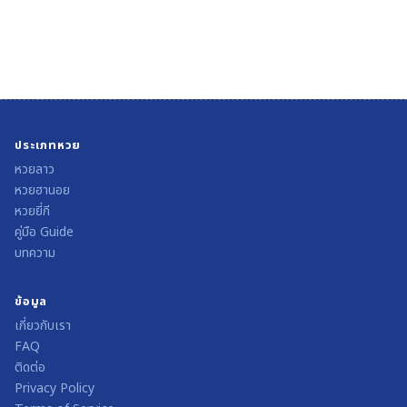
ประเภทหวย
หวยลาว
หวยฮานอย
หวยยี่กี
คู่มือ Guide
บทความ
ข้อมูล
เกี่ยวกับเรา
FAQ
ติดต่อ
Privacy Policy