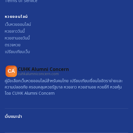
Terms of Service
หวยออนไลน์
เว็บหวยออนไลน์
หวยลาววันนี้
หวยฮานอยวันนี้
ตรวจหวย
เปรียบเทียบเว็บ
CUHK Alumni Concern
CA
cuhkalumniconcern.com
คู่มือเลือกเว็บหวยออนไลน์สำหรับคนไทย เปรียบเทียบเงื่อนไขอัตราจ่ายและ
ความปลอดภัย ครอบคลุมหวยรัฐบาล หวยลาว หวยฮานอย หวยยี่กี หวยหุ้น
โดย CUHK Alumni Concern
เว็บแนะนำ