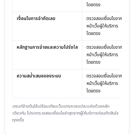
โดยตรง
เงื่อนไขการจำกัดเลข
ตรวจสอบเงื่อนไขจาก
หน้าเว็บผู้ให้บริการ
โดยตรง
หลักฐานการจ่ายและความโปร่งใส
ตรวจสอบเงื่อนไขจาก
หน้าเว็บผู้ให้บริการ
โดยตรง
ความสม่ำเสมอของระบบ
ตรวจสอบเงื่อนไขจาก
หน้าเว็บผู้ให้บริการ
โดยตรง
เกณฑ์ข้างต้นใช้เปรียบเทียบเว็บแทงหวยแต่ละแห่งด้วยหลัก
เดียวกัน โปรดตรวจสอบเงื่อนไขล่าสุดจากผู้ให้บริการก่อนตัดสินใจ
ทุกครั้ง