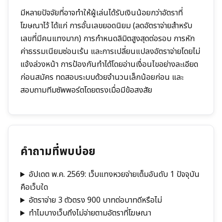
มีหลายปัจจัยที่อาจทำให้ผู้เล่นได้รับเงินน้อยกว่าอัตราที่
โฆษณาไว้ ได้แก่ การอั้นเลขยอดนิยม (ลดอัตราจ่ายสำหรับ
เลขที่มีคนแทงมาก) การกำหนดลิมิตสูงสุดต่อรอบ การหัก
ค่าธรรมเนียมซ่อนเร้น และการเปลี่ยนแปลงอัตราจ่ายโดยไม่
แจ้งล่วงหน้า การป้องกันทำได้โดยอ่านเงื่อนไขอย่างละเอียด
ก่อนสมัคร ทดสอบระบบด้วยจำนวนเล็กน้อยก่อน และ
สอบถามทีมซัพพอร์ตโดยตรงเมื่อมีข้อสงสัย
คำถามที่พบบ่อย
อัปเดต พ.ค. 2569: เว็บแทงหวยจ่ายเต็มอันดับ 1 ปัจจุบัน
คือเว็บใด
อัตราจ่าย 3 ตัวตรง 900 บาทต่อบาทดีหรือไม่
ทำไมบางเว็บถึงไม่จ่ายตามอัตราที่โฆษณา