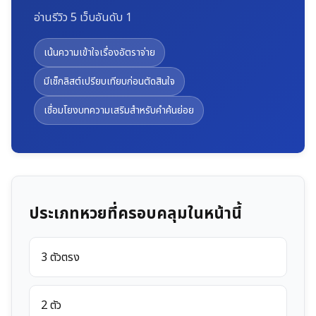
อ่านรีวิว 5 เว็บอันดับ 1
เน้นความเข้าใจเรื่องอัตราจ่าย
มีเช็กลิสต์เปรียบเทียบก่อนตัดสินใจ
เชื่อมโยงบทความเสริมสำหรับคำค้นย่อย
ประเภทหวยที่ครอบคลุมในหน้านี้
3 ตัวตรง
2 ตัว