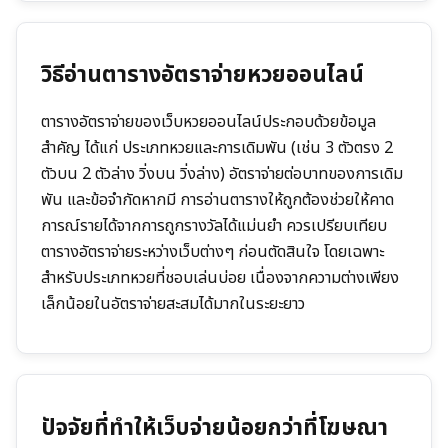
วิธีอ่านตารางอัตราจ่ายหวยออนไลน์
ตารางอัตราจ่ายของเว็บหวยออนไลน์ประกอบด้วยข้อมูล
สำคัญ ได้แก่ ประเภทหวยและการเดิมพัน (เช่น 3 ตัวตรง 2
ตัวบน 2 ตัวล่าง วิ่งบน วิ่งล่าง) อัตราจ่ายต่อบาทของการเดิม
พัน และข้อจำกัดหากมี การอ่านตารางให้ถูกต้องช่วยให้คาด
การณ์รายได้จากการถูกรางวัลได้แม่นยำ ควรเปรียบเทียบ
ตารางอัตราจ่ายระหว่างเว็บต่างๆ ก่อนตัดสินใจ โดยเฉพาะ
สำหรับประเภทหวยที่ชอบเล่นบ่อย เนื่องจากความต่างเพียง
เล็กน้อยในอัตราจ่ายสะสมได้มากในระยะยาว
ปัจจัยที่ทำให้เว็บจ่ายน้อยกว่าที่โฆษณา