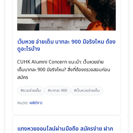
เว็บหวย จ่ายเต็ม บาทละ 900 มีจริงไหม ต้อง
ดูอะไรบ้าง
CUHK Alumni Concern แนะนำ: เว็บหวยจ่าย
เต็มบาทละ 900 มีจริงไหม? สิ่งที่ต้องตรวจสอบก่อน
สมัคร
#
หวยจ่ายเต็ม
#
บาทละ 900
#
เว็บหวยจ่ายเต็ม
หมวด:
wikhro
แทงหวยออนไลน์ผ่านมือถือ สมัครง่าย ฝาก