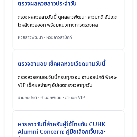
ตรวจผลหวยลาวประจำวัน
ตรวจผลหวยลาววันนี้ ดูผลลาวพัฒนา ลาวปกติ อัปเดต
ไวหลังหวยออก พร้อมแนวทางการตรวจผล
หวยลาวพัฒนา · หวยลาวสามัคคี
ตรวจฮานอย เช็คผลหวยเวียดนามวันนี้
ตรวจหวยฮานอยวันนี้ครบทุกรอบ ฮานอยปกติ พิเศษ
VIP เช็คผลง่ายๆ อัปเดตตรงเวลาทุกวัน
ฮานอยปกติ · ฮานอยพิเศษ · ฮานอย VIP
หวยลาววันนี้สำหรับผู้ใช้ไทยกับ CUHK
Alumni Concern: คู่มือเลือกเว็บและ