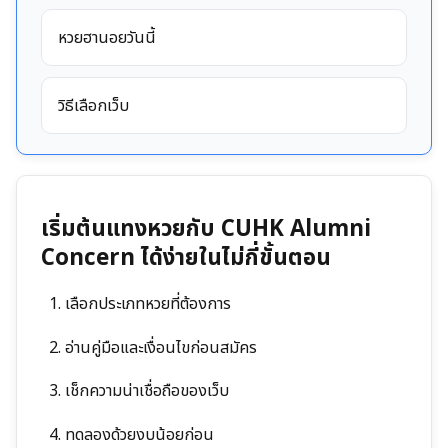
หวยฮานอยวันนี้
วิธีเลือกเว็บ
เริ่มต้นแทงหวยกับ
CUHK Alumni
Concern
ได้ง่ายในไม่กี่ขั้นตอน
เลือกประเภทหวยที่ต้องการ
อ่านคู่มือและเงื่อนไขก่อนสมัคร
เช็กความน่าเชื่อถือของเว็บ
ทดลองด้วยงบน้อยก่อน