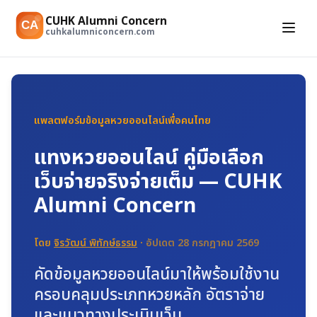
CUHK Alumni Concern
CA
cuhkalumniconcern.com
แพลตฟอร์มข้อมูลหวยออนไลน์เพื่อคนไทย
แทงหวยออนไลน์ คู่มือเลือก
เว็บจ่ายจริงจ่ายเต็ม
—
CUHK
Alumni Concern
โดย
จิรวัฒน์ พิทักษ์ธรรม
·
อัปเดต
28 กรกฎาคม 2569
คัดข้อมูลหวยออนไลน์มาให้พร้อมใช้งาน
ครอบคลุมประเภทหวยหลัก อัตราจ่าย
และแนวทางประเมินเว็บ