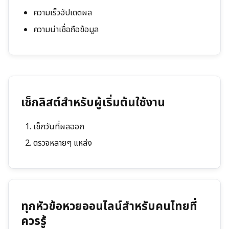
ความเร็วอัปเดตผล
ความน่าเชื่อถือข้อมูล
เช็กลิสต์สำหรับผู้เริ่มต้นใช้งาน
เช็กวันที่ผลออก
ตรวจหลายๆ แหล่ง
ทุกหัวข้อหวยออนไลน์สำหรับคนไทยที่
ควรรู้