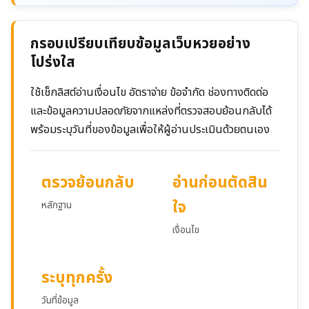
กรอบเปรียบเทียบข้อมูลเว็บหวยอย่าง
โปร่งใส
ใช้เช็กลิสต์อ่านเงื่อนไข อัตราจ่าย ข้อจำกัด ช่องทางติดต่อ
และข้อมูลความปลอดภัยจากแหล่งที่ตรวจสอบย้อนกลับได้
พร้อมระบุวันที่ของข้อมูลเพื่อให้ผู้อ่านประเมินด้วยตนเอง
ตรวจย้อนกลับ
อ่านก่อนตัดสิน
ใจ
หลักฐาน
เงื่อนไข
ระบุทุกครั้ง
วันที่ข้อมูล