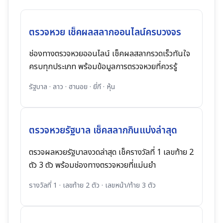
ตรวจหวย เช็คผลสลากออนไลน์ครบวงจร
ช่องทางตรวจหวยออนไลน์ เช็คผลสลากรวดเร็วทันใจ
ครบทุกประเภท พร้อมข้อมูลการตรวจหวยที่ควรรู้
รัฐบาล · ลาว · ฮานอย · ยี่กี · หุ้น
ตรวจหวยรัฐบาล เช็คสลากกินแบ่งล่าสุด
ตรวจผลหวยรัฐบาลงวดล่าสุด เช็ครางวัลที่ 1 เลขท้าย 2
ตัว 3 ตัว พร้อมช่องทางตรวจหวยที่แม่นยำ
รางวัลที่ 1 · เลขท้าย 2 ตัว · เลขหน้า/ท้าย 3 ตัว