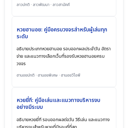
ลาวปกติ · ลาวพัฒนา · ลาวสามัคคี
หวยฮานอย: คู่มือครบวงจรสำหรับผู้เล่นทุก
ระดับ
อธิบายประเภทหวยฮานอย รอบออกผลประจำวัน อัตรา
จ่าย และแนวทางเลือกเว็บที่รองรับหวยฮานอยครบ
วงจร
ฮานอยปกติ · ฮานอยพิเศษ · ฮานอยวีไอพี
หวยยี่กี: คู่มือเล่นและแนวทางบริหารงบ
อย่างมีระบบ
อธิบายหวยยี่กี รอบออกผลต่อวัน วิธีเล่น และแนวทาง
บริหารงบสำหรับหวยที่มีรอบถี่ที่สุด