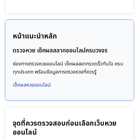
หน้าแนะนำหลัก
ตรวจหวย เช็คผลสลากออนไลน์ครบวงจร
ช่องทางตรวจหวยออนไลน์ เช็คผลสลากรวดเร็วทันใจ ครบ
ทุกประเภท พร้อมข้อมูลการตรวจหวยที่ควรรู้
เช็คผลหวยออนไลน์
จุดที่ควรตรวจสอบก่อนเลือกเว็บหวย
ออนไลน์