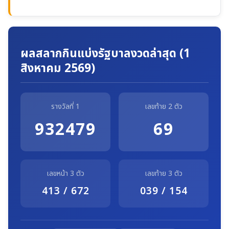
ผลสลากกินแบ่งรัฐบาลงวดล่าสุด (
1
สิงหาคม 2569
)
รางวัลที่ 1
เลขท้าย 2 ตัว
932479
69
เลขหน้า 3 ตัว
เลขท้าย 3 ตัว
413 / 672
039 / 154