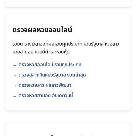
ตรวจผลหวยออนไลน์
รวมตารางเวลาออกผลหวยทุกประเภท หวยรัฐบาล หวยลาว
หวยฮานอย หวยยี่กี และหวยหุ้น
→ ตรวจหวยออนไลน์ รวมทุกประเภท
→ ตรวจสลากกินแบ่งรัฐบาล งวดล่าสุด
→ ตรวจหวยลาว ผลลาวพัฒนา
→ ตรวจหวยฮานอย อัปเดตวันนี้