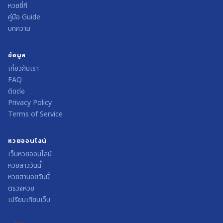
หวยยี่กี
คู่มือ Guide
บทความ
ข้อมูล
เกี่ยวกับเรา
FAQ
ติดต่อ
Privacy Policy
Terms of Service
หวยออนไลน์
เว็บหวยออนไลน์
หวยลาววันนี้
หวยฮานอยวันนี้
ตรวจหวย
เปรียบเทียบเว็บ