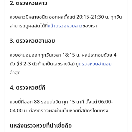
2. ตรวจหวยลาว
หวยลาวมีหลายชนิด ออกผลตั้งแต่ 20:15-21:30 น. ทุกวัน
สามารถดูผลสดได้ที่
หน้าตรวจหวยลาว
ของเรา
3. ตรวจหวยฮานอย
หวยฮานอยออกทุกวันเวลา 18:15 น. ผลประกอบด้วย 4
ตัว (ใช้ 2-3 ตัวท้ายเป็นเลขรางวัล) ดู
ตรวจหวยฮานอย
ล่าสุด
4. ตรวจหวยยี่กี
หวยยี่กีออก 88 รอบต่อวัน ทุก 15 นาที ตั้งแต่ 06:00-
04:00 น. ต้องตรวจผลผ่านเว็บหวยที่สมัครโดยตรง
แหล่งตรวจหวยที่น่าเชื่อถือ