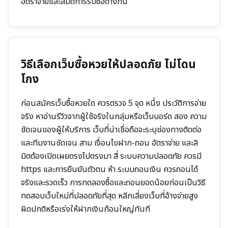
อัตราจ่ายและลิมิตการรับซื้อต่างกัน
วิธีเลือกเว็บซื้อหวยให้ปลอดภัย ไม่โดน
โกง
ก่อนสมัครเว็บซื้อหวยใด ควรตรวจ 5 จุด หนึ่ง ประวัติการจ่าย
จริง หาอ่านรีวิวจากผู้ใช้จริงในกลุ่มหรือเว็บบอร์ด สอง ความ
ชัดเจนของผู้ให้บริการ เว็บที่น่าเชื่อถือจะระบุช่องทางติดต่อ
และทีมงานชัดเจน สาม เงื่อนไขฝาก-ถอน อัตราจ่าย และลิ
มิตต้องเปิดเผยตรงไปตรงมา สี่ ระบบความปลอดภัย ควรมี
https และการยืนยันตัวตน ห้า ระบบถอนเงิน ควรถอนได้
จริงและรวดเร็ว การทดลองซื้อและถอนยอดน้อยก่อนเป็นวิธี
ทดสอบเว็บใหม่ที่ปลอดภัยที่สุด หลีกเลี่ยงเว็บที่อ้างจ่ายสูง
ผิดปกติหรือเร่งให้ฝากเงินก้อนใหญ่ทันที