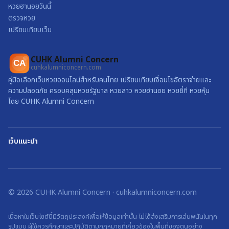
หวยฮานอยวันนี้
ตรวจหวย
เปรียบเทียบเว็บ
CUHK Alumni Concern
CA
cuhkalumniconcern.com
คู่มือเลือกเว็บหวยออนไลน์สำหรับคนไทย เปรียบเทียบเงื่อนไขอัตราจ่ายและ
ความปลอดภัย ครอบคลุมหวยรัฐบาล หวยลาว หวยฮานอย หวยยี่กี หวยหุ้น
โดย CUHK Alumni Concern
เว็บแนะนำ
©
2026
CUHK Alumni Concern
·
cuhkalumniconcern.com
เนื้อหาในเว็บไซต์นี้มีวัตถุประสงค์เพื่อให้ข้อมูลเท่านั้น ไม่ได้ส่งเสริมการเล่นพนันในทุก
รูปแบบ ผู้ใช้ควรศึกษาและปฏิบัติตามกฎหมายที่เกี่ยวข้องในพื้นที่ของตนอย่าง