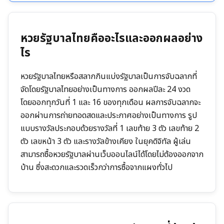
หวยรัฐบาลไทยคืออะไรและออกผลอย่าง
ไร
หวยรัฐบาลไทยหรือสลากกินแบ่งรัฐบาลเป็นการจับฉลากที่
จัดโดยรัฐบาลไทยอย่างเป็นทางการ ออกผลปีละ 24 งวด
โดยออกทุกวันที่ 1 และ 16 ของทุกเดือน ผลการจับฉลากจะ
ออกผ่านการถ่ายทอดสดและประกาศอย่างเป็นทางการ รูป
แบบรางวัลประกอบด้วยรางวัลที่ 1 เลขท้าย 3 ตัว เลขท้าย 2
ตัว เลขหน้า 3 ตัว และรางวัลข้างเคียง ในยุคดิจิทัล ผู้เล่น
สามารถซื้อหวยรัฐบาลผ่านเว็บออนไลน์ได้โดยไม่ต้องออกจาก
บ้าน ซึ่งสะดวกและรวดเร็วกว่าการซื้อจากแผงทั่วไป