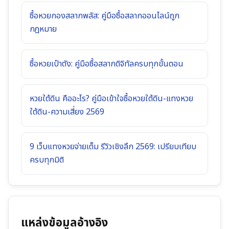
ซื้อหวยกองสลากพลัส: คู่มือซื้อสลากออนไลน์ถูก
กฎหมาย
ซื้อหวยเป๋าตัง: คู่มือซื้อสลากดิจิทัลครบทุกขั้นตอน
หวยใต้ดิน คืออะไร? คู่มือเข้าใจซื้อหวยใต้ดิน-แทงหวย
ใต้ดิน-ความเสี่ยง 2569
9 เว็บแทงหวยจ่ายเต็ม รีวิวเชิงลึก 2569: เปรียบเทียบ
ครบทุกมิติ
แหล่งข้อมูลอ้างอิง