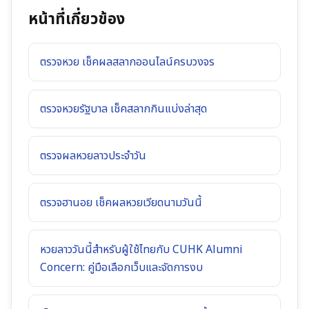
หน้าที่เกี่ยวข้อง
ตรวจหวย เช็คผลสลากออนไลน์ครบวงจร
ตรวจหวยรัฐบาล เช็คสลากกินแบ่งล่าสุด
ตรวจผลหวยลาวประจำวัน
ตรวจฮานอย เช็คผลหวยเวียดนามวันนี้
หวยลาววันนี้สำหรับผู้ใช้ไทยกับ CUHK Alumni
Concern: คู่มือเลือกเว็บและจัดการงบ