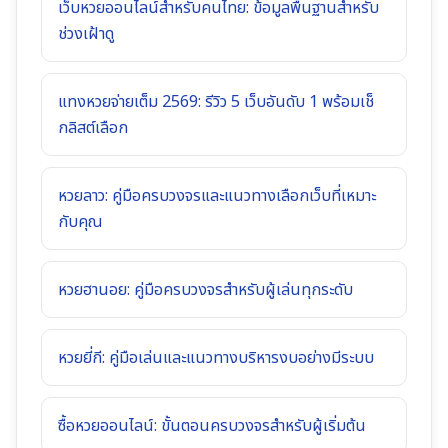
เว็บหวยออนไลน์สำหรับคนไทย: ข้อมูลพื้นฐานสำหรับ
ช่วงเฝ้าดู
แทงหวยจ่ายเต็ม 2569: รีวิว 5 เว็บอันดับ 1 พร้อมเช็
กลิสต์เลือก
หวยลาว: คู่มือครบวงจรและแนวทางเลือกเว็บที่เหมาะ
กับคุณ
หวยฮานอย: คู่มือครบวงจรสำหรับผู้เล่นทุกระดับ
หวยยี่กี: คู่มือเล่นและแนวทางบริหารงบอย่างมีระบบ
ซื้อหวยออนไลน์: ขั้นตอนครบวงจรสำหรับผู้เริ่มต้น