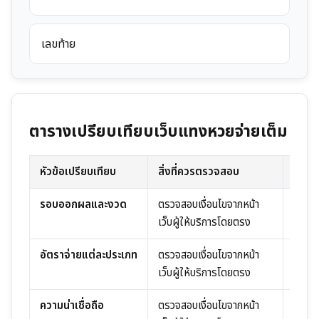
เลขท้าย
ตารางเปรียบเทียบเว็บแทงหวยจ่ายเต็ม
หัวข้อเปรียบเทียบ
สิ่งที่ควรตรวจสอบ
สัญญา
รอบออกผลและงวด
ตรวจสอบเงื่อนไขจากหน้า
ไม่ระบ
เว็บผู้ให้บริการโดยตรง
เปลี่ย
อัตราจ่ายแต่ละประเภท
ตรวจสอบเงื่อนไขจากหน้า
ไม่ระบ
เว็บผู้ให้บริการโดยตรง
เปลี่ย
ความน่าเชื่อถือ
ตรวจสอบเงื่อนไขจากหน้า
ไม่ระบ