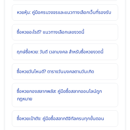
หวยหุ้น: คู่มือครบวงจรและแนวทางเลือกเว็บที่รองรับ
ซื้อหวยอะไรดี? แนวทางเลือกเลขงวดนี้
ฤกษ์ซื้อหวย: วันดี เวลามงคล สำหรับซื้อหวยงวดนี้
ซื้อหวยวันไหนดี? ตารางวันมงคลตามวันเกิด
ซื้อหวยกองสลากพลัส: คู่มือซื้อสลากออนไลน์ถูก
กฎหมาย
ซื้อหวยเป๋าตัง: คู่มือซื้อสลากดิจิทัลครบทุกขั้นตอน