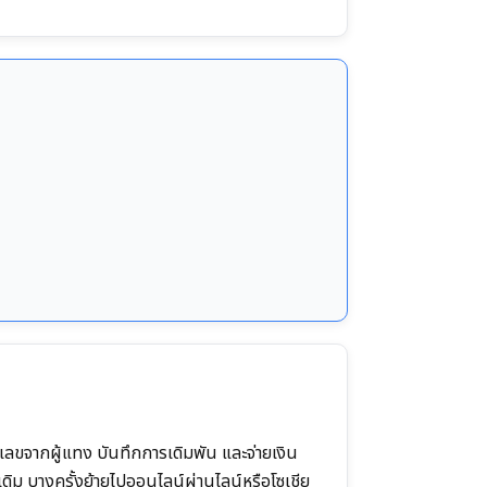
เลขจากผู้แทง บันทึกการเดิมพัน และจ่ายเงิน
ดิม บางครั้งย้ายไปออนไลน์ผ่านไลน์หรือโซเชีย