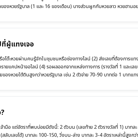
ลของหวยรัฐบาล (1 และ 16 ของเดือน) บางส่วนผูกกับหวยลาว หวยฮานอย 
ปที่ผู้แทงเจอ
มือหรือโต๊ะหวยผ่านคนรู้จักในชุมชนหรือช่องทางไลน์ (2) ส่งเลขที่ต้องการ
รายแคปหน้าจอไลน์ (4) รอผลออกจากแหล่งทางการ (รางวัลที่ 1 และเลขท้
าจ่ายของหวยใต้ดินสูงกว่าหวยรัฐบาล เช่น 2 ตัวจ่าย 70-90 บาทต่อ 1 บา
ง?
ือ แต่อัตราที่พบบ่อยมีดังนี้: 2 ตัวบน (เลขท้าย 2 ตัวรางวัลที่ 1) บาทล
ด (สลับเลขได้) บาทละ 100-150, วิ่งบน-ล่าง บาทละ 3-4 อัตราเหล่านี้สูงกว