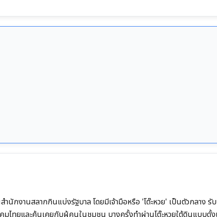
ำนักงานสลากกินแบ่งรัฐบาล โดยมีเจ้ามือหรือ 'โต๊ะหวย' เป็นตัวกลาง รับ
คมไทยและคุ้นเคยกับผู้คนในชุมชน บางครั้งทำผ่านโต๊ะหวยใต้ดินแบบดั้งเ