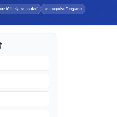
บบ: ใต้ดิน-รัฐบาล-ออนไลน์
ครอบคลุมประเด็นกฎหมาย
้