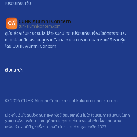
เปรียบเทียบเว็บ
CUHK Alumni Concern
CA
cuhkalumniconcern.com
คู่มือเลือกเว็บหวยออนไลน์สำหรับคนไทย เปรียบเทียบเงื่อนไขอัตราจ่ายและ
ความปลอดภัย ครอบคลุมหวยรัฐบาล หวยลาว หวยฮานอย หวยยี่กี หวยหุ้น
โดย CUHK Alumni Concern
เว็บแนะนำ
©
2026
CUHK Alumni Concern
·
cuhkalumniconcern.com
เนื้อหาในเว็บไซต์นี้มีวัตถุประสงค์เพื่อให้ข้อมูลเท่านั้น ไม่ได้ส่งเสริมการเล่นพนันในทุก
รูปแบบ ผู้ใช้ควรศึกษาและปฏิบัติตามกฎหมายที่เกี่ยวข้องในพื้นที่ของตนอย่าง
เคร่งครัด หากมีปัญหาเรื่องการพนัน โทร. สายด่วนสุขภาพจิต 1323