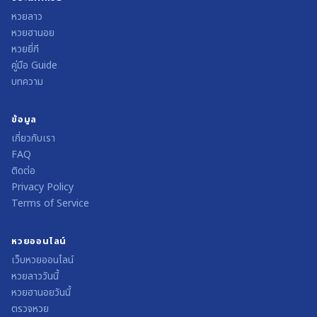
หวยลาว
หวยฮานอย
หวยยี่กี
คู่มือ Guide
บทความ
ข้อมูล
เกี่ยวกับเรา
FAQ
ติดต่อ
Privacy Policy
Terms of Service
หวยออนไลน์
เว็บหวยออนไลน์
หวยลาววันนี้
หวยฮานอยวันนี้
ตรวจหวย