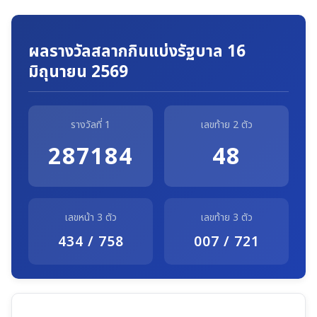
ผลรางวัลสลากกินแบ่งรัฐบาล
16
มิถุนายน 2569
รางวัลที่ 1
เลขท้าย 2 ตัว
287184
48
เลขหน้า 3 ตัว
เลขท้าย 3 ตัว
434 / 758
007 / 721