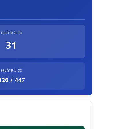
เลขท้าย 2 ตัว
31
เลขท้าย 3 ตัว
426 / 447