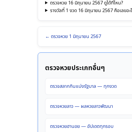
ตรวจหวย
16 มิถุนายน 2567
ดูได้ที่ไหน?
รางวัลที่ 1 งวด
16 มิถุนายน 2567
คือเลขอะ
← ตรวจหวย
1 มิถุนายน 2567
ตรวจหวยประเภทอื่นๆ
ตรวจสลากกินแบ่งรัฐบาล — ทุกงวด
ตรวจหวยลาว — ผลหวยลาวพัฒนา
ตรวจหวยฮานอย — อัปเดตทุกรอบ