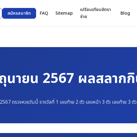
เปรียบเทียบอัตรา
สมัครสมาชิก
FAQ
Sitemap
Blog
จ่าย
ิถุนายน 2567
ผลสลากกิ
 2567
ตรวจหวยวันนี้ รางวัลที่ 1 เลขท้าย 2 ตัว เลขหน้า 3 ตัว เลขท้าย 3 ต