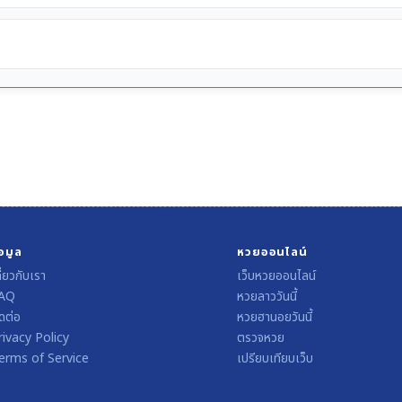
้อมูล
หวยออนไลน์
ี่ยวกับเรา
เว็บหวยออนไลน์
AQ
หวยลาววันนี้
ดต่อ
หวยฮานอยวันนี้
rivacy Policy
ตรวจหวย
erms of Service
เปรียบเทียบเว็บ