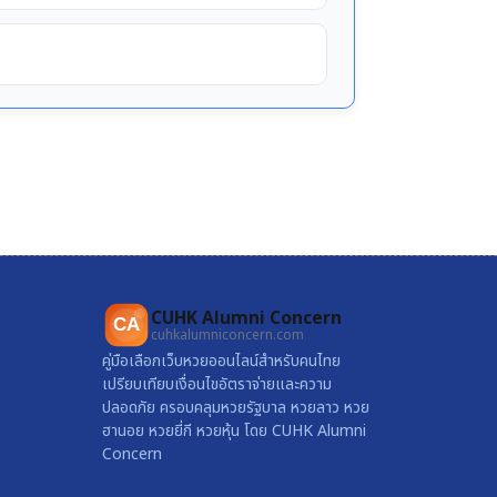
CUHK Alumni Concern
CA
cuhkalumniconcern.com
คู่มือเลือกเว็บหวยออนไลน์สำหรับคนไทย
เปรียบเทียบเงื่อนไขอัตราจ่ายและความ
ปลอดภัย ครอบคลุมหวยรัฐบาล หวยลาว หวย
ฮานอย หวยยี่กี หวยหุ้น โดย CUHK Alumni
Concern