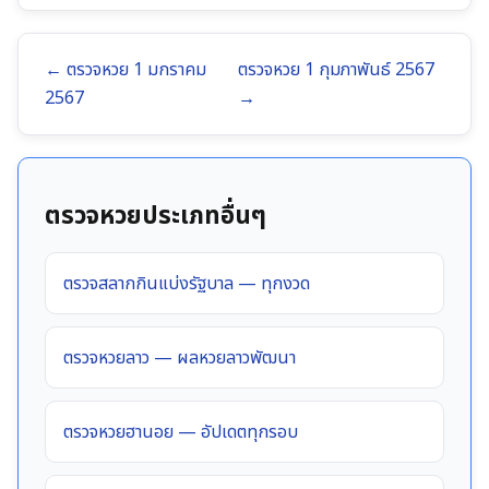
← ตรวจหวย
1 มกราคม
ตรวจหวย
1 กุมภาพันธ์ 2567
2567
→
ตรวจหวยประเภทอื่นๆ
ตรวจสลากกินแบ่งรัฐบาล — ทุกงวด
ตรวจหวยลาว — ผลหวยลาวพัฒนา
ตรวจหวยฮานอย — อัปเดตทุกรอบ