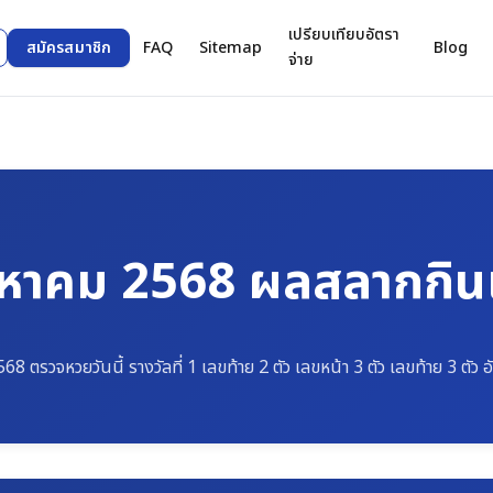
เปรียบเทียบอัตรา
สมัครสมาชิก
FAQ
Sitemap
Blog
จ่าย
งหาคม 2568
ผลสลากกินแ
2568
ตรวจหวยวันนี้ รางวัลที่ 1 เลขท้าย 2 ตัว เลขหน้า 3 ตัว เลขท้าย 3 ตั