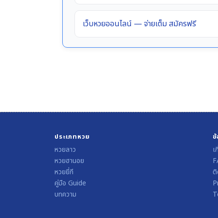
เว็บหวยออนไลน์ — จ่ายเต็ม สมัครฟรี
ประเภทหวย
ข
หวยลาว
เก
หวยฮานอย
F
หวยยี่กี
ติ
คู่มือ Guide
P
บทความ
T