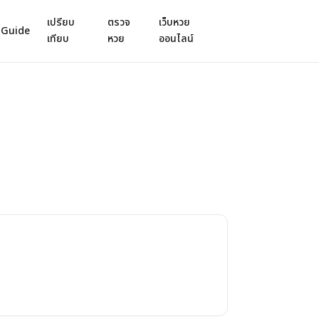
เปรียบ
ตรวจ
เว็บหวย
Guide
เทียบ
หวย
ออนไลน์