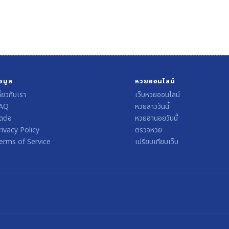
้อมูล
หวยออนไลน์
ี่ยวกับเรา
เว็บหวยออนไลน์
AQ
หวยลาววันนี้
ดต่อ
หวยฮานอยวันนี้
rivacy Policy
ตรวจหวย
erms of Service
เปรียบเทียบเว็บ