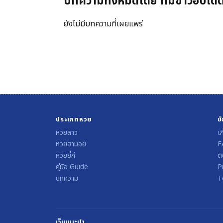
บทความทั้งหมดโดย
ทีมข่าวอัปเด
ยังไม่มีบทความที่เผยแพร่
ประเภทหวย
ข
หวยลาว
เก
หวยฮานอย
F
หวยยี่กี
ติ
คู่มือ Guide
P
บทความ
T
เว็บแนะนำ